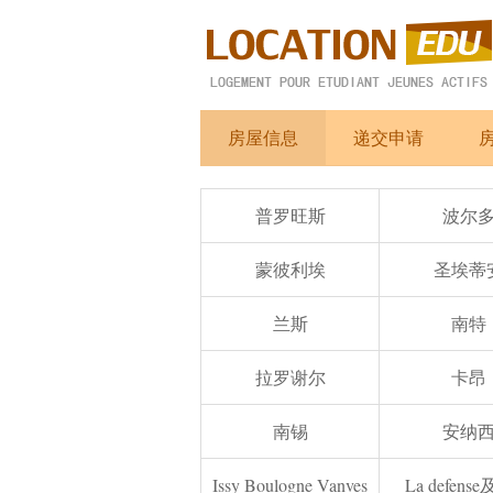
房屋信息
递交申请
普罗旺斯
波尔
蒙彼利埃
圣埃蒂
兰斯
南特
拉罗谢尔
卡昂
南锡
安纳
Issy Boulogne Vanves
La defens