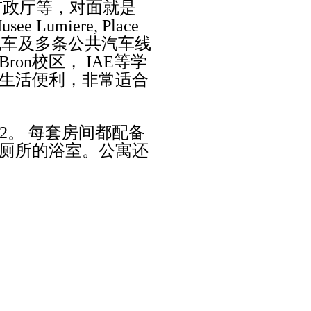
市政厅等，对面就是
usee Lumiere, Place
电车及多条公共汽车线
Bron
校区，
IAE
等学
生活便利，非常适合
T2
。 每套房间都配备
厕所的浴室。公寓还