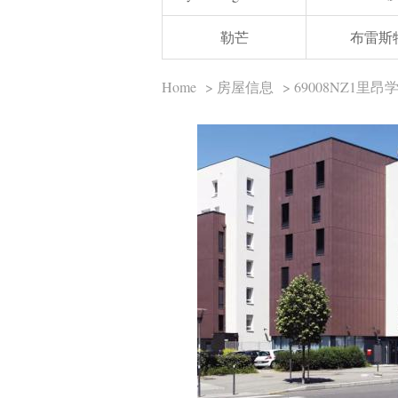
勒芒
布雷斯
Home
>
房屋信息
> 69008NZ1里