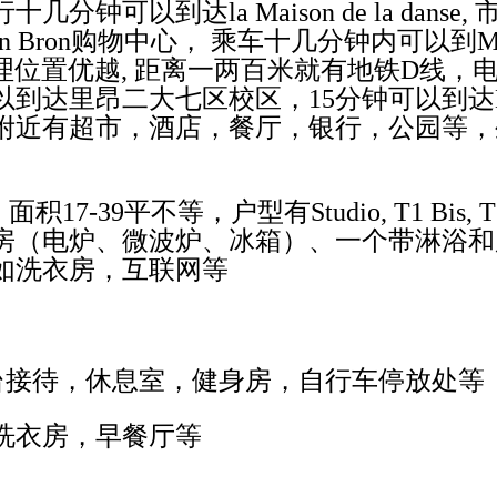
行十几分钟可以到达
la Maison de la danse,
on Bron
购物中心， 乘车十几分钟内可以到
M
理位置优越
,
距离一两百米就有地铁
D
线，
以到达里昂二大七区校区，
15
分钟可以到达
附近有超市，酒店，餐厅，银行，公园等，
 面积
17-39
平不等，户型有
Studio, T1 Bis, 
房（电炉、微波炉、冰箱）、一个带淋浴和
如洗衣房，互联网等
台接待，休息室，健身房，自行车停放处等
洗衣房，早餐厅等