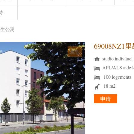
特
昂学生公寓
69008NZ
里昂
studio indivituel
APL/ALS aide l
100 logements
18 m2