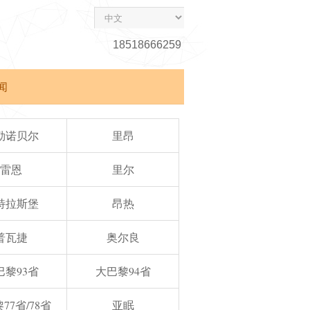
18518666259
闻
勒诺贝尔
里昂
雷恩
里尔
特拉斯堡
昂热
普瓦捷
奥尔良
巴黎93省
大巴黎94省
77省/78省
亚眠