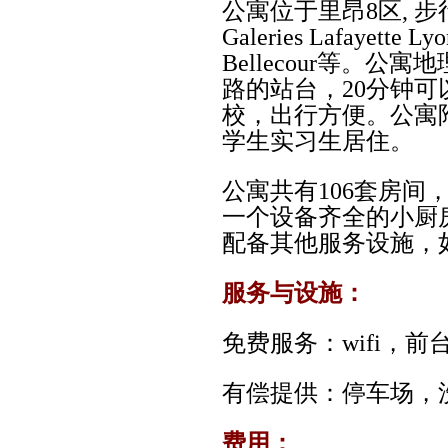
公寓位于里昂
8
区
, 步
Galeries Lafayette Ly
Bellecour
等。公寓地
路的站台，
20
分钟可
校，出行方便。公寓
学生实习生居住。
公寓共有
106
套房间，
一个设备齐全的小厨
配备其他服务设施，
服务与设施：
免费服务：
wifi
，前
有偿提供：停车场，
费用：