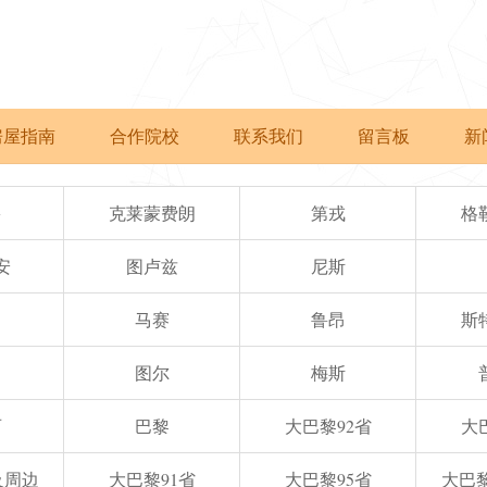
房屋指南
合作院校
联系我们
留言板
新
多
克莱蒙费朗
第戎
格
安
图卢兹
尼斯
马赛
鲁昂
斯
图尔
梅斯
西
巴黎
大巴黎92省
大
e及周边
大巴黎91省
大巴黎95省
大巴黎