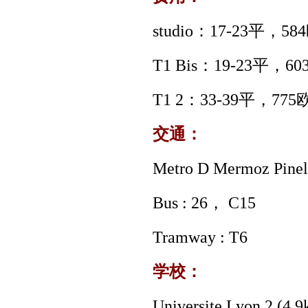
studio
：
17-23
平，
584
T1 Bis
：
19-23
平，
60
T1 2
：
33-39
平，
775
交通：
Metro D Mermoz Pinel
Bus : 26
，
C15
Tramway : T6
学校：
Universite Lyon 2 (4.