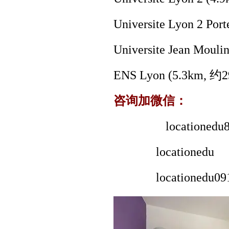
Universite Lyon 2 Por
Universite Jean Mouli
ENS Lyon (5.3km,
约
2
咨询加微信：
locationedu8
locationedu
locationedu09