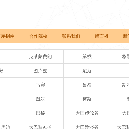
房屋指南
合作院校
联系我们
留言板
新
多
克莱蒙费朗
第戎
格
安
图卢兹
尼斯
马赛
鲁昂
斯
图尔
梅斯
西
巴黎
大巴黎92省
大
e及周边
大巴黎91省
大巴黎95省
大巴黎