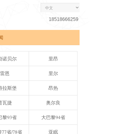
18518666259
闻
勒诺贝尔
里昂
雷恩
里尔
特拉斯堡
昂热
普瓦捷
奥尔良
巴黎93省
大巴黎94省
77省/78省
亚眠