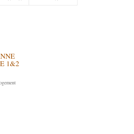
ANNE
E 1&2
ogement