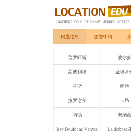
房屋信息
递交申请
普罗旺斯
波尔
蒙彼利埃
圣埃蒂
兰斯
南特
拉罗谢尔
卡昂
南锡
安纳
Issy Boulogne Vanves
La defens