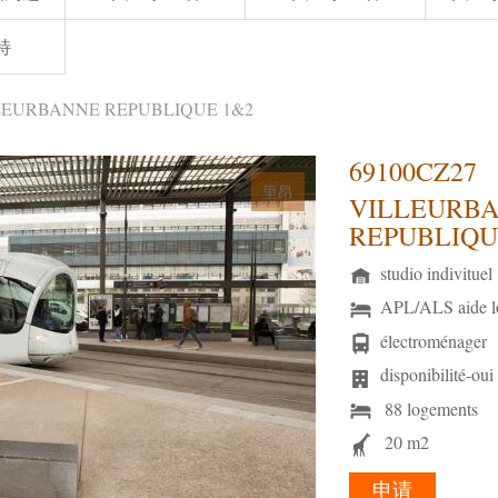
特
LLEURBANNE REPUBLIQUE 1&2
69100CZ27
里昂
VILLEURB
REPUBLIQU
studio indivituel
APL/ALS aide l
électroménager
disponibilité-oui
88 logements
20 m2