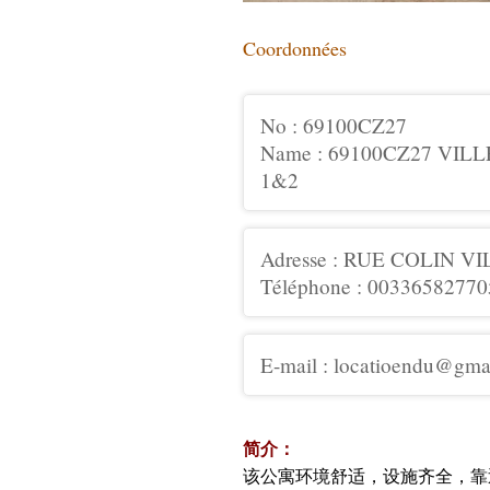
Coordonnées
No : 69100CZ27
Name : 69100CZ27 VI
1&2
Adresse : RUE COLIN V
Téléphone : 00336582770
E-mail : locatioendu@gma
简介：
该公寓环境舒适，设施齐全，靠近le camp