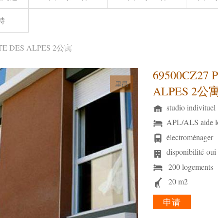
特
RTE DES ALPES 2公寓
69500CZ27 
里昂
ALPES 2公
studio indivituel
APL/ALS aide l
électroménager
disponibilité-oui
200 logements
20 m2