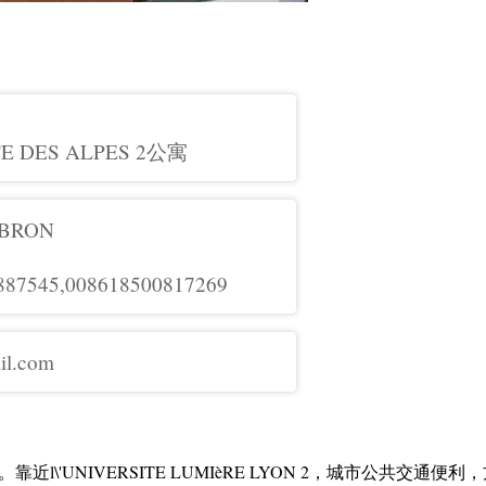
RTE DES ALPES 2公寓
 BRON
887545,008618500817269
il.com
l\'UNIVERSITE LUMIèRE LYON 2，城市公共交