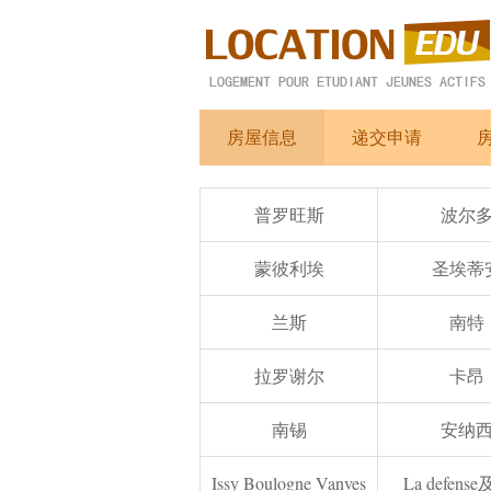
房屋信息
递交申请
普罗旺斯
波尔
蒙彼利埃
圣埃蒂
兰斯
南特
拉罗谢尔
卡昂
南锡
安纳
Issy Boulogne Vanves
La defens