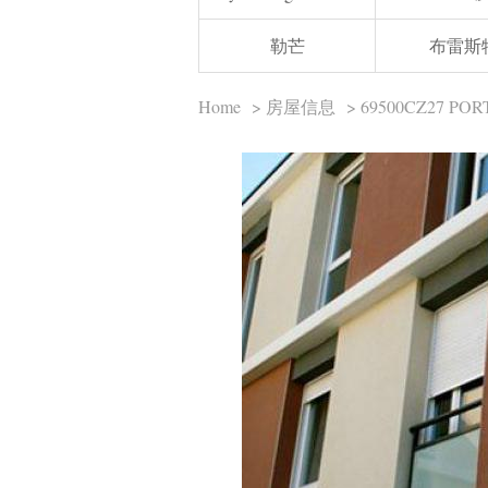
勒芒
布雷斯
Home
>
房屋信息
> 69500CZ27 PO