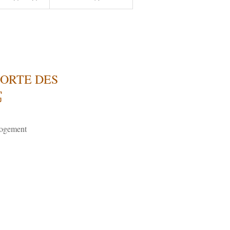
PORTE DES
寓
ogement