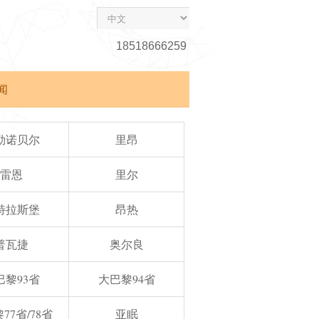
18518666259
闻
勒诺贝尔
里昂
雷恩
里尔
特拉斯堡
昂热
普瓦捷
奥尔良
巴黎93省
大巴黎94省
77省/78省
亚眠