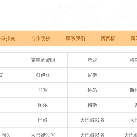
房屋指南
合作院校
联系我们
留言板
新
多
克莱蒙费朗
第戎
格
安
图卢兹
尼斯
马赛
鲁昂
斯
图尔
梅斯
西
巴黎
大巴黎92省
大
e及周边
大巴黎91省
大巴黎95省
大巴黎